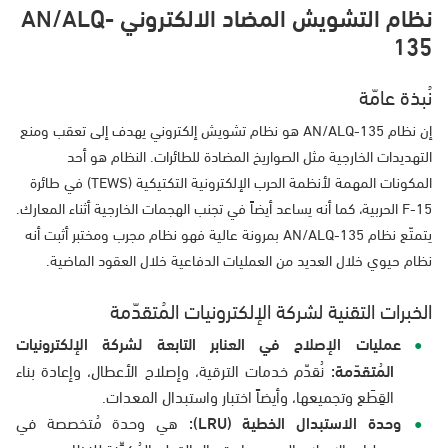
نظام التشويش المضاد الالكتروني AN/ALQ-
135
نُبذة عامّة
إن نظام AN/ALQ-135 هو نظام تشويش إلكتروني يهدف إلى تعقب ومنع
التهديدات الخارجية مثل الصواريخ المضادة للطائرات. النظام هو أحد
المكونات المهمة لأنظمة الحرب الإلكترونية التكتيكية (TEWS) في طائرة
F-15 الحربية، كما أنه يساعد أيضاً في تجنب الهجمات الخارجية أثناء المعارك.
يتمتّع نظام AN/ALQ-135 بمرونة عالية فهو نظام مجرب ومختبر أثبت أنه
نظام حيوي خلال العديد من العمليات الدفاعية خلال العقود الماضية.
الخبرات التقنية لشركة الإلكترونيات المُتقدّمة
عمليات الإصلاح في العنابر التابعة لشركة الإلكترونيات
المُتقدّمة:
نُقدّم خدمات الترقية، وإصلاح الأعطال، وإعادة بناء
القِطَع وتجميعها، وأيضاً اختبار واستبدال المعدات.
وحدة الاستبدال الخطية (LRU):
هي وحدة مُتخصصة في