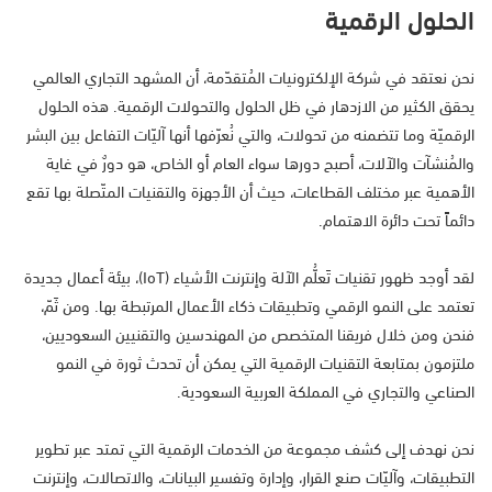
الحلول الرقمية
نحن نعتقد في شركة الإلكترونيات المُتقدّمة، أن المشهد التجاري العالمي
يحقق الكثير من الازدهار في ظل الحلول والتحولات الرقمية. هذه الحلول
الرقميّة وما تتضمنه من تحولات، والتي نُعرّفها أنها آليّات التفاعل بين البشر
والمُنشآت والآلات، أصبح دورها سواء العام أو الخاص، هو دورٌ في غاية
الأهمية عبر مختلف القطاعات، حيث أن الأجهزة والتقنيات المتّصلة بها تقع
دائماً تحت دائرة الاهتمام.
لقد أوجد ظهور تقنيات تَعلُّم الآلة وإنترنت الأشياء (IoT)، بيئة أعمال جديدة
تعتمد على النمو الرقمي وتطبيقات ذكاء الأعمال المرتبطة بها. ومن ثَمّ،
فنحن ومن خلال فريقنا المتخصص من المهندسين والتقنيين السعوديين،
ملتزمون بمتابعة التقنيات الرقمية التي يمكن أن تحدث ثورة في النمو
الصناعي والتجاري في المملكة العربية السعودية.
نحن نهدف إلى كشف مجموعة من الخدمات الرقمية التي تمتد عبر تطوير
التطبيقات، وآليّات صنع القرار، وإدارة وتفسير البيانات، والاتصالات، وإنترنت