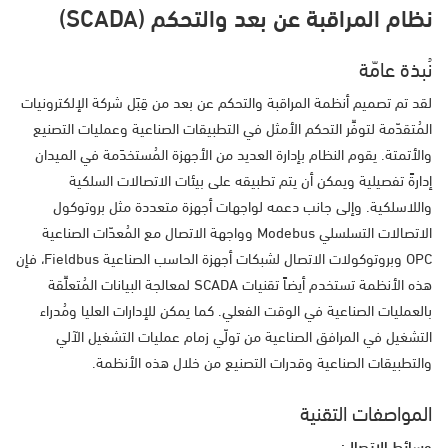
نظام المراقبة عن بعد والتحكم (SCADA)
نُبذة عامّة
لقد تم تصميم أنظمة المراقبة والتحكم عن بعد من قِبَل شركة الإلكترونيات
المُتقدّمة لتوفِّر التحكم الأمثل في التطبيقات الصناعية وعمليات التصنيع
والأتمتة. يقوم النظام بإدارة العديد من الأجهزة المُستخدَمة في الميدان
إدارةً تفصيلية ويمكن أن يتم تطبيقه على بيئات الاتصالات السلكية
واللاسلكية. وإلى جانب دعمه لواجهات أجهزة متعددة مثل بروتوكول
الاتصالات التسلسلي Modebus وواجهة الاتصال مع المُعدّات الصناعية
OPC وبروتوكولات الاتصال لشبكات أجهزة الحاسب الصناعية Fieldbus، فإن
هذه الأنظمة تستخدم أيضاً تقنيات SCADA لمعالجة البيانات المُتعلِّقة
بالعمليات الصناعية في الوقت الفعلي. كما يمكن للإدارات العليا ومُدراء
التشغيل في المرافق الصناعية من تولّي زمام عمليات التشغيل الآلي
والتطبيقات الصناعية وقدرات التصنيع من خلال هذه الأنظمة.
المواصفات التقنية
وسائط الاتصال: