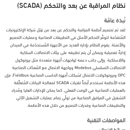
نظام المراقبة عن بعد والتحكم (SCADA)
نُبذة عامّة
لقد تم تصميم أنظمة المراقبة والتحكم عن بعد من قِبَل شركة الإلكترونيات
المُتقدّمة لتوفِّر التحكم الأمثل في التطبيقات الصناعية وعمليات التصنيع
والأتمتة. يقوم النظام بإدارة العديد من الأجهزة المُستخدَمة في الميدان
إدارةً تفصيلية ويمكن أن يتم تطبيقه على بيئات الاتصالات السلكية
واللاسلكية. وإلى جانب دعمه لواجهات أجهزة متعددة مثل بروتوكول
الاتصالات التسلسلي Modebus وواجهة الاتصال مع المُعدّات الصناعية
OPC وبروتوكولات الاتصال لشبكات أجهزة الحاسب الصناعية Fieldbus، فإن
هذه الأنظمة تستخدم أيضاً تقنيات SCADA لمعالجة البيانات المُتعلِّقة
بالعمليات الصناعية في الوقت الفعلي. كما يمكن للإدارات العليا ومُدراء
التشغيل في المرافق الصناعية من تولّي زمام عمليات التشغيل الآلي
والتطبيقات الصناعية وقدرات التصنيع من خلال هذه الأنظمة.
المواصفات التقنية
وسائط الاتصال: