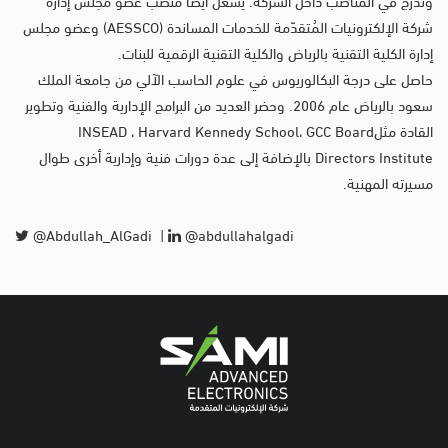
وتدرج في المناصب داخل الشركة. يشغل أيضاً منصب عضو مجلس إدارة
شركة الإلكترونيات المُتقدّمة للخدمات المساندة (AESSCO) وعضو مجلس
إدارة الكلية التقنية بالرياض والكلية التقنية الرقمية للبنات.
حاصل على درجة البكالوريوس في علوم الحاسب الآلي من جامعة الملك
سعود بالرياض عام 2006. وحضر العديد من البرامج الإدارية والفنية وتطوير
القادة مثلINSEAD ، Harvard Kennedy School، GCC Board
Directors Institute بالإضافة إلى عدة دورات فنية وإدارية أخرى طوال
مسيرته المهنية.
@Abdullah_AlGadi
|
@abdullahalgadi