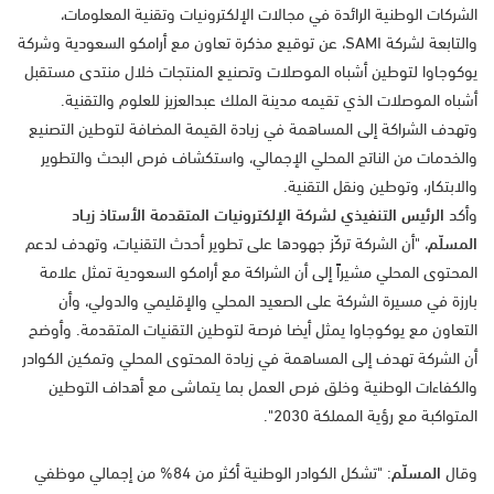
الشركات الوطنية الرائدة في مجالات الإلكترونيات وتقنية المعلومات،
والتابعة لشركة SAMI، عن توقيع مذكرة تعاون مع أرامكو السعودية وشركة
يوكوجاوا لتوطين أشباه الموصلات وتصنيع المنتجات خلال منتدى مستقبل
أشباه الموصلات الذي تقيمه مدينة الملك عبدالعزيز للعلوم والتقنية.
وتهدف الشراكة إلى المساهمة في زيادة القيمة المضافة لتوطين التصنيع
والخدمات من الناتج المحلي الإجمالي، واستكشاف فرص البحث والتطوير
والابتكار، وتوطين ونقل التقنية.
وأكد
الرئيس التنفيذي لشركة الإلكترونيات المتقدمة الأستاذ زيـاد
المسلّم
، "أن الشركة تركّز جهودها على تطوير أحدث التقنيات، وتهدف لدعم
المحتوى المحلي مشيراً إلى أن الشراكة مع أرامكو السعودية تمثل علامة
بارزة في مسيرة الشركة على الصعيد المحلي والإقليمي والدولي، وأن
التعاون مع يوكوجاوا يمثل أيضا فرصة لتوطين التقنيات المتقدمة. وأوضح
أن الشركة تهدف إلى المساهمة في زيادة المحتوى المحلي وتمكين الكوادر
والكفاءات الوطنية وخلق فرص العمل بما يتماشى مع أهداف التوطين
المتواكبة مع رؤية المملكة 2030".
وقال
المسلّم
: "تشكل الكوادر الوطنية أكثر من 84% من إجمالي موظفي