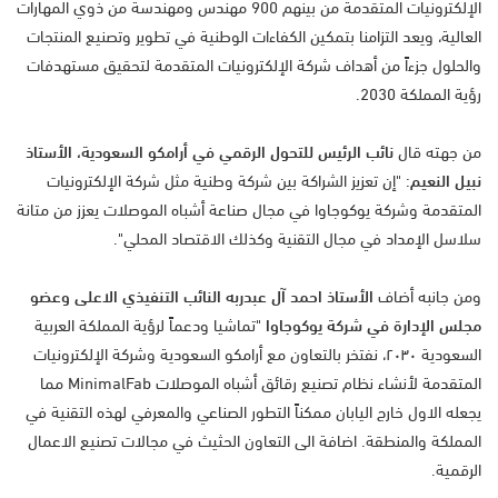
الإلكترونيات المتقدمة من بينهم 900 مهندس ومهندسة من ذوي المهارات
العالية، ويعد التزامنا بتمكين الكفاءات الوطنية في تطوير وتصنيع المنتجات
والحلول جزءاً من أهداف شركة الإلكترونيات المتقدمة لتحقيق مستهدفات
رؤية المملكة 2030.
من جهته قال
نائب الرئيس للتحول الرقمي في أرامكو السعودية، الأستاذ
نبيل النعيم
: "إن تعزيز الشراكة بين شركة وطنية مثل شركة الإلكترونيات
المتقدمة وشركة يوكوجاوا في مجال صناعة أشباه الموصلات يعزز من متانة
سلاسل الإمداد في مجال التقنية وكذلك الاقتصاد المحلي".
ومن جانبه أضاف
الأستاذ احمد آل عبدربه النائب التنفيذي الاعلى وعضو
مجلس الإدارة في شركة يوكوجاوا
"تماشيا ودعماً لرؤية المملكة العربية
السعودية ٢٠٣٠، نفتخر بالتعاون مع أرامكو السعودية وشركة الإلكترونيات
المتقدمة لأنشاء نظام تصنيع رقائق أشباه الموصلات MinimalFab مما
يجعله الاول خارج اليابان ممكناً التطور الصناعي والمعرفي لهذه التقنية في
المملكة والمنطقة. اضافة الى التعاون الحثيث في مجالات تصنيع الاعمال
الرقمية.