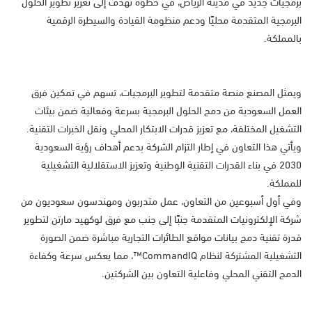
برمجيات جديد في مدينة الرياض، في خطوة تهدف إلى تعزيز تطوير الحلول
البرمجية المتقدمة محليًا ودعم منظومة القيادة والسيطرة الرقمية
بالمملكة.
ويمثل المصنع منصة متقدمة لتطوير البرمجيات، تسهم في تمكين فرق
العمل السعودية من دمج الحلول البرمجية بسرعة وفعالية ضمن بيئات
التشغيل المختلفة، مع تعزيز قدرات الابتكار المحلي ونقل الخبرات التقنية.
ويأتي هذا التعاون في إطار التزام الشركة بدعم أهداف رؤية السعودية
2030 في بناء القدرات التقنية الوطنية وتعزيز الاستقلالية التشغيلية
للمملكة.
وفي أول أسبوعين من التعاون، عمل متدربون ومهندسون سعوديون من
شركة الإلكترونيات المتقدمة جنبًا إلى جنب مع فرق لوكهيد مارتن لتطوير
قدرة تقنية دمج بيانات مواقع الطائرات التجارية مباشرة ضمن الصورة
التشغيلية المشتركة لنظام CommandIQ™، مما يعكس سرعة وكفاءة
الدمج التقني المحلي وفاعلية التعاون بين الشركتين.