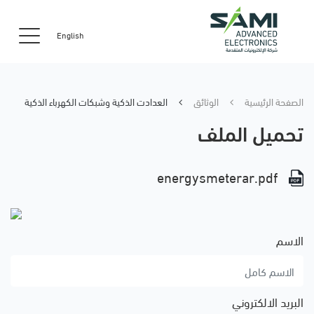
English
الصفحة الرئيسية
الوثائق
ﺍﻟﻌﺪﺍﺩﺕ ﺍﻟﺬﻛﻴﺔ ﻭﺷﺒﻜﺎﺕ ﺍﻟﻜﻬﺮﺑﺎﺀ ﺍﻟﺬﻛﻴﺔ
تحميل الملف
energysmeterar.pdf
الاسم
البريد الالكتروني