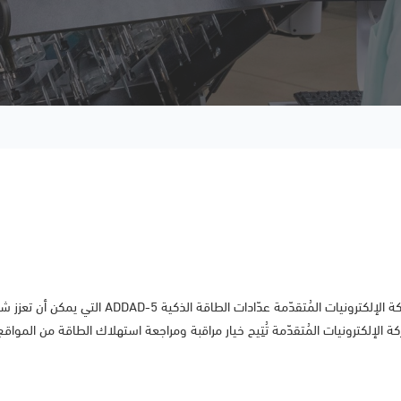
طور فريق المهندسين والفنيين وخبراء المجال لدى شركة 
 الإلكترونيات المُتقدّمة تُتِيح خيار مراقبة ومراجعة استهلاك الطاقة من المواقع 