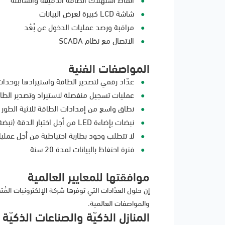
شاشة LCD كبيرة لعرض البيانات
مراقبة ورصد عمليات الدخول عن بُعْد
الاتصال مع نظام SCADA
المواصفات الفنية
عدّاد رقمي لتصدير الطاقة واستيرادها بوحدا
عمليات تسجيل منفصلة لاستيراد وتصدير الطا
نطاق واسع من إمدادات الطاقة ثلاثية الطور (حتى 318 فولت L-N أو 550 ف
نبضات بإضاءة LED من أجل اختبار الدقة (نبضة/كيلووات في الساعة، و نبضة/كيلوفولت أمبير تفاعلي في الساعة)
لا تتطلب وجود بطارية احتياطية من أجل عمليات
فترة احتفاظ بالبيانات لمدة 20 سنة
موافقتها للمعايير العالمية
إن حلول العدّادات التي توفرها شركة الإلكترونيات المُ
والمواصفات العالمية.
المنازل الذكيّة والصناعات الذكيّة 