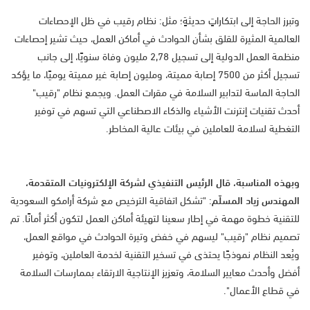
وتبرز الحاجة إلى ابتكاراتٍ حديثةٍ؛ مثل: نظام رقيب في ظل الإحصاءات
العالمية المثيرة للقلق بشأن الحوادث في أماكن العمل، حيث تشير إحصاءات
منظمة العمل الدولية إلى تسجيل 2,78 مليون وفاة سنويًا، إلى جانب
تسجيل أكثر من 7500 إصابة مميتة، ومليون إصابة غير مميتة يوميًا، ما يؤكد
الحاجة الماسة لتدابير السلامة في مقرات العمل. ويجمع نظام "رقيب"
أحدث تقنيات إنترنت الأشياء والذكاء الاصطناعي التي تسهم في توفير
التغطية لسلامة للعاملين في بيئات عالية المخاطر.
وبهذه المناسبة، قال الرئيس التنفيذي
لشركة الإلكترونيات المتقدمة،
المهندس زياد المسلّم
: "تشكل اتفاقية الترخيص مع شركة أرامكو السعودية
للتقنية خطوة مهمة في إطار سعينا لتهيئة أماكن العمل لتكون أكثر أمانًا. تم
تصميم نظام "رقيب" ليسهم في خفض وتيرة الحوادث في مواقع العمل،
ويُعد النظام نموذجًا يحتذى في تسخير التقنية لخدمة العاملين، وتوفير
أفضل وأحدث معايير السلامة، وتعزيز الإنتاجية الارتقاء بممارسات السلامة
في قطاع الأعمال".