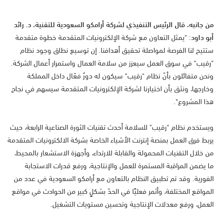
من جانبه، قال الرئيس التنفيذي لشركة أرامكو السعودية للتقنية، د. رائد
أبو داود
: "يمثل التعاون مع شركة الإلكترونيات المتقدمة خطوة متقدمة
ستتيح لنا الفرصة لمواصلة تحقيق أهدافنا. إن توسيع نطاق وجود نظام
"رقيب" في سوق العمل سيعزز من سلامة العمال واستمرار أعمال الشركة.
ونحن متفائلون بأنّ نظام "رقيب" سيكون له دورٌ فعّال داخل المملكة
وخارجها، ونثق بأن اختيارنا لشركة الإلكترونيات المتقدمة سيسهم في نجاح
هذا المشروع".
ويستخدم نظام "رقيب" للسلامة أحدث تقنيات الثورة الصناعية الرابعة، حيث
يربط فرق العمل بمنصة إنترنت الأشياء الخاصة بشركة الالكترونيات المتقدمة
من خلال التقنيات المحمولة والقابلة للارتداء، وأجهزة الاستشعار بالمحيط،
ما يضمن المراقبة المستمرة للعمل والإنتاجية، ورفع قدرات الاستجابة
الفورية. وقد تم تطبيق النظام بالتعاون مع أرامكو السعودية في عدد من
المواقع المختلفة، وأثمر فعليًا في الحدّ بشكلٍ كبير من الحوادث في مواقع
العمل، ورفع معدلات الإنتاجية وتحسين مستويات التشغيل.